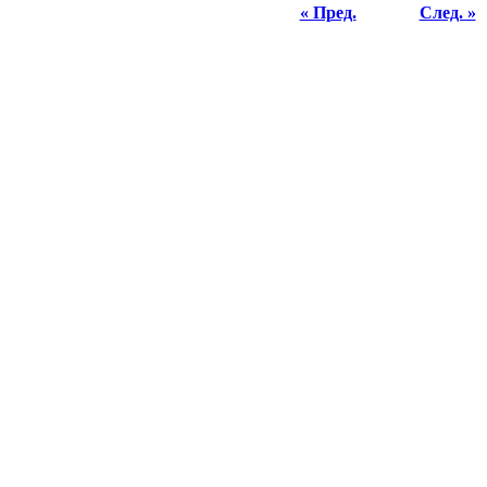
« Пред.
След. »