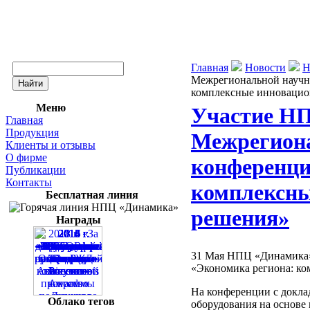
Главная
Новости
Н
Межрегиональной научн
комплексные инновацио
Меню
Участие Н
Главная
Продукция
Межрегиона
Клиенты и отзывы
О фирме
конференци
Публикации
Контакты
комплексны
Бесплатная линия
решения»
Награды
31 Мая НПЦ «Динамика»
«Экономика региона: ко
На конференции с докла
Облако тегов
оборудования на основе