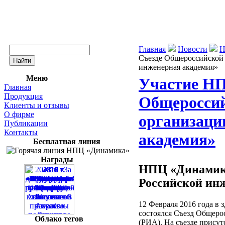
Главная
Новости
Н
Съезде Общероссийской
инженерная академия»
Меню
Участие НП
Главная
Продукция
Общероссий
Клиенты и отзывы
О фирме
организаци
Публикации
Контакты
академия»
Бесплатная линия
Награды
НПЦ «Динамика
Российской ин
12 Февраля 2016 года в 
состоялся Съезд Общеро
Облако тегов
(РИА). На съезде прису