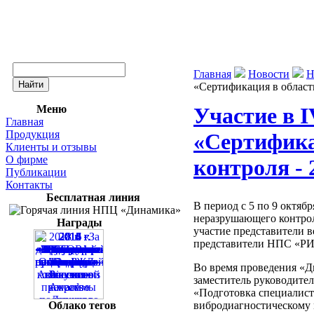
Главная
Новости
Н
«Сертификация в област
Меню
Участие в 
Главная
Продукция
«Сертифика
Клиенты и отзывы
О фирме
контроля - 
Публикации
Контакты
Бесплатная линия
В период с 5 по 9 октяб
неразрушающего контрол
Награды
участие представители 
представители НПС «
Во время проведения «Дн
заместитель руководит
«Подготовка специалист
Облако тегов
вибродиагностическому 