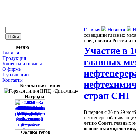
Главная
Новости
Н
совещании главных мех
предприятий России и с
Меню
Участие в 
Главная
Продукция
главных ме
Клиенты и отзывы
О фирме
нефтепере
Публикации
Контакты
нефтехимич
Бесплатная линия
стран СНГ
Награды
В период с 26 по 29 ноя
нефтеперерабатывающих 
летию Совета главных м
основе взаимодействия
Облако тегов