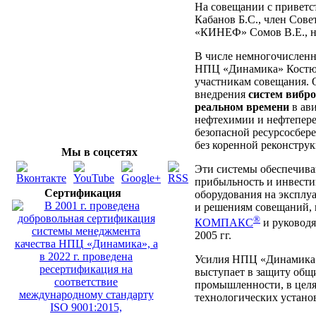
На совещании с приветс
Кабанов Б.С., член Сов
«КИНЕФ» Сомов В.Е., на
В числе немногочисленн
НПЦ «Динамика» Костюко
участникам совещания. О
внедрения
систем вибро
реальном времени
в ави
нефтехимии и нефтепере
безопасной ресурсосбере
без коренной реконстру
Мы в соцсетях
Эти системы обеспечива
прибыльность и инвести
Сертификация
оборудования на эксплу
и решениям совещаний, 
®
КОМПАКС
и руководя
2005 гг.
Усилия НПЦ «Динамика» 
выступает в защиту общ
промышленности, в целя
технологических установ