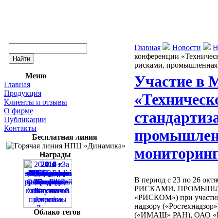
Главная
Новости
Н
конференции «Техническ
рисками, промышленная 
Меню
Участие в 
Главная
Продукция
«Техническ
Клиенты и отзывы
О фирме
стандартиз
Публикации
Контакты
промышленн
Бесплатная линия
мониторин
Награды
В период с 23 по 26 ок
РИСКАМИ, ПРОМЫШЛ
«РИСКОМ») при участии
надзору («Ростехнадзор
Облако тегов
(«ИМАШ» РАН), ОАО «Н