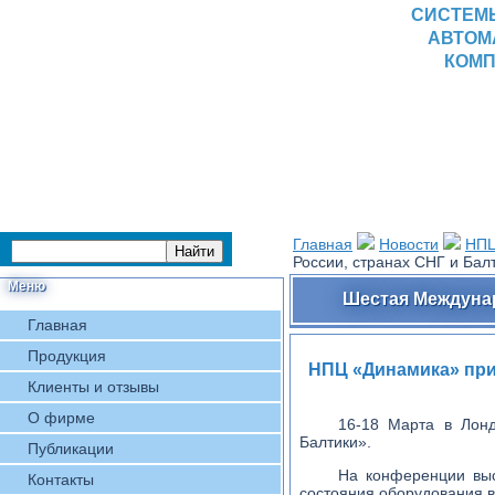
СИСТЕМ
АВТОМ
КОМП
Главная
Новости
НПЦ
России, странах СНГ и Бал
Меню
Шестая Междунар
Главная
Продукция
НПЦ «Динамика» при
Клиенты и отзывы
О фирме
16-18 Марта в Лон
Балтики».
Публикации
На конференции выс
Контакты
состояния оборудования 