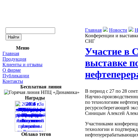
Главная
Новости
Н
Конференции и выставке
СНГ
Меню
Участие в 
Главная
Продукция
выставке п
Клиенты и отзывы
О фирме
нефтеперер
Публикации
Контакты
Бесплатная линия
В период с 27 по 28 с
Научно-производственны
Награды
по технологиям нефтепе
ресурсосберегающей эк
Синицын Алексей Алекс
Участниками конференц
технологии и подтвержд
Облако тегов
нефтеперерабатывающих