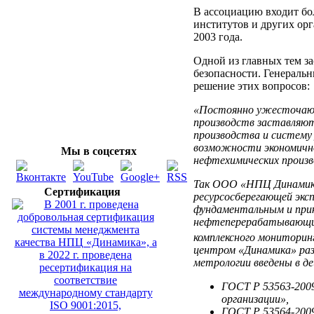
В ассоциацию входит бо
институтов и других ор
2003 года.
Одной из главных тем з
безопасности. Генераль
решение этих вопросов:
«Постоянно ужесточающ
производств заставляю
производства и систему
возможности экономичн
Мы в соцсетях
нефтехимических произв
Так ООО «НПЦ Динамика»
Сертификация
ресурсосберегающей экс
фундаментальным и при
нефтеперерабатывающих
комплексного мониторин
центром «Динамика» раз
метрологии введены в де
ГОСТ Р 53563-2009
организации»,
ГОСТ Р 53564-2009