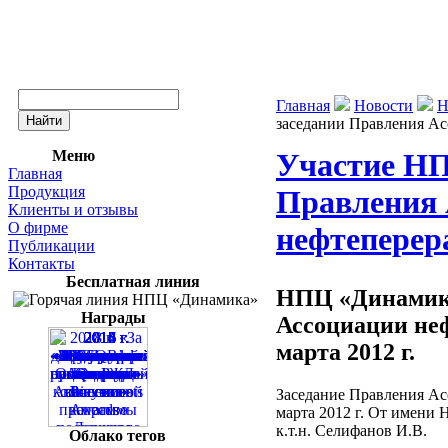
Главная
Новости
Н
заседании Правления Ас
Меню
Участие НП
Главная
Продукция
Правления 
Клиенты и отзывы
О фирме
нефтеперер
Публикации
Контакты
Бесплатная линия
НПЦ «Динамика
Награды
Ассоциации не
марта 2012 г.
Заседание Правления Ас
марта 2012 г. От имени
к.т.н. Селифанов И.В.
Облако тегов