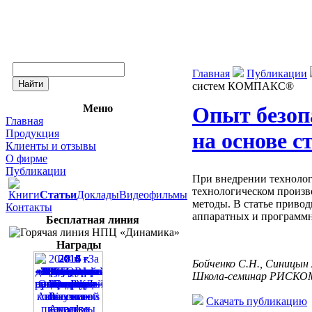
Главная
Публикации
систем КОМПАКС®
Меню
Опыт безоп
Главная
Продукция
на основе
Клиенты и отзывы
О фирме
Публикации
При внедрении технолог
технологическом произв
Книги
Статьи
Доклады
Видеофильмы
методы. В статье привод
Контакты
аппаратных и программн
Бесплатная линия
Награды
Бойченко С.Н., Синицын
Школа-семинар РИСКОМ. 
Скачать публикацию