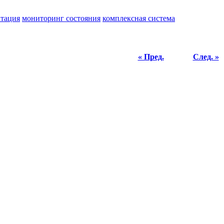
атация
мониторинг состояния
комплексная система
« Пред.
След. »