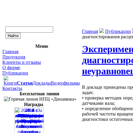
Главная
Публикации
диагностирования расце
Меню
Эксперимен
Главная
Продукция
диагностир
Клиенты и отзывы
О фирме
неуравнове
Публикации
Книги
Статьи
Доклады
Видеофильмы
В докладе приведены пр
Контакты
задач:
Бесплатная линия
• проверка методик опр
датчиками вала;
Награды
• определение обобщенны
рабочей частоты вращен
диагностики остаточных