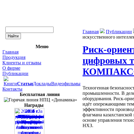
Главная
Публикации
искусственного интел
Меню
Риск-ориен
Главная
Продукция
цифровых т
Клиенты и отзывы
О фирме
КОМПАКС
Публикации
Книги
Статьи
Доклады
Видеофильмы
Техногенная безопаснос
Контакты
промышленности. В деле
Бесплатная линия
оборудования. Риск-ори
идёт опережающими темп
Награды
эффективности производ
флагмана казахстанской
основе управления техн
НХЗ.