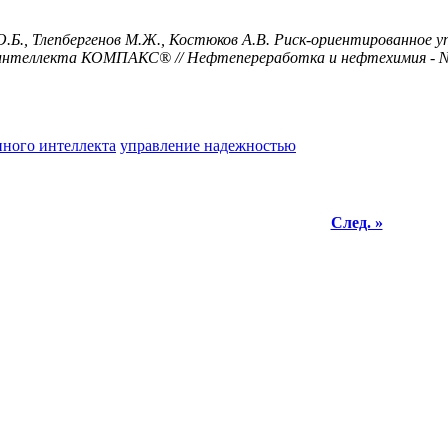
О.Б., Тлепбергенов М.Ж., Костюков А.В. Риск-ориентированное 
интеллекта КОМПАКС® // Нефтепереработка и нефтехимия - №12
нного интеллекта
управление надежностью
След. »