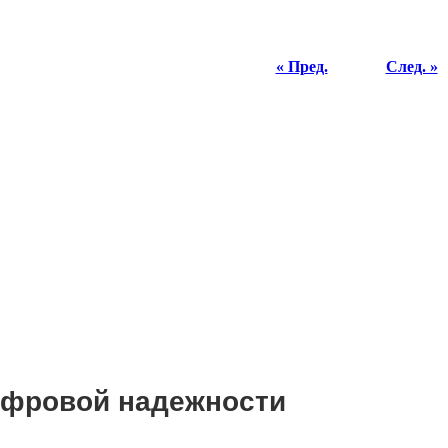
« Пред.
След. »
цифровой надежности