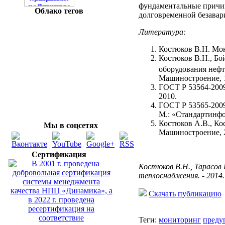
фундаментальные причин
Облако тегов
долговременной безавар
Литература:
Костюков В.Н. Мон
Костюков В.Н., Бо
оборудования не
Машиностроение, 19
ГОСТ Р 53564-2009
2010.
ГОСТ Р 53565-2009
М.: «Стандартинфо
Костюков А.В., Ко
Мы в соцсетях
Машиностроение, 20
Сертификация
Костюков В.Н., Тарасов
теплоснабжения. - 2014. -
Скачать публикацию
Теги:
мониторинг
преду