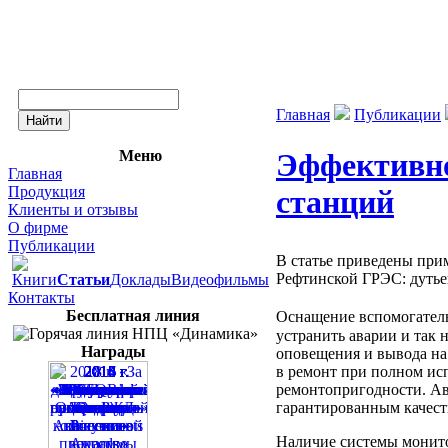
Главная
Публикации
Меню
Эффективно
Главная
Продукция
станций
Клиенты и отзывы
О фирме
Публикации
В статье приведены пр
Рефтинской ГРЭС: дутьев
Книги
Статьи
Доклады
Видеофильмы
Контакты
Бесплатная линия
Оснащение вспомогател
устранить аварии и так
Награды
оповещения и вывода на
в ремонт при полном ис
ремонтопригодности. Авт
гарантированным качест
Наличие системы монито