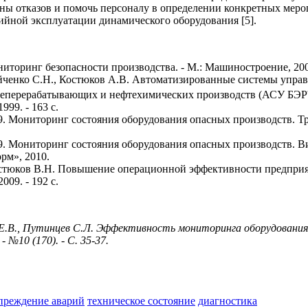
ы отказов и помочь персоналу в определении конкретных меро
ийной эксплуатации динамического оборудования [5].
иторинг безопасности производства. - М.: Машиностроение, 2002
йченко С.Н., Костюков А.В. Автоматизированные системы упра
фтеперерабатывающих и нефтехимических производств (АСУ
99. - 163 с.
. Мониторинг состояния оборудования опасных производств. Тр
. Мониторинг состояния оборудования опасных производств. В
рм», 2010.
стюков В.Н. Повышение операционной эффективности предприят
09. - 192 с.
 Е.В., Путинцев С.Л. Эффективность мониторинга оборудования
 №10 (170). - С. 35-37.
преждение аварий
техническое состояние
диагностика