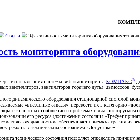
КОМПЛЕ
Статьи
Эффективность мониторинга оборудования тепловы
сть мониторинга оборудовани
®
имеры использования системы вибромониторинга
КОМПАКС
дл
ых вентиляторов, вентиляторов горячего дутья, дымососов, бус
ьного динамического оборудования стационарной системой мо
 называемые «внезапные отказы», перевести их в категорию «п
 экран экспертных сообщений о проблемах в диагностируемом об
пользовании его ресурса (достижении состояния «Требует приня
оматическая диагностика обеспечивает приемку агрегата из рем
вом ремонта с техническим состоянием «Допустимо».
ринга технического состояния позволяет определить причину з