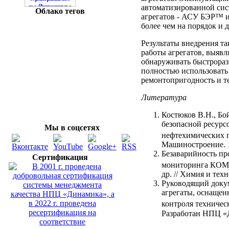
автоматизированной сис
Облако тегов
агрегатов - АСУ БЭР™ и
более чем на порядок и 
Результаты внедрения т
работы агрегатов, выявл
обнаруживать быстрора
полностью использовать 
ремонтопригодность и т
Литература
Костюков В.Н., Бо
безопасной ресур
Мы в соцсетях
нефтехимических
Машиностроение. 199
Безаварийность пр
Сертификация
мониторинга КО
др. // Химия и техн
Руководящий доку
агрегаты, оснащен
контроля техниче
Разработан НПЦ «Д