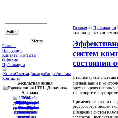
Главная
Публикации
стационарных систем ко
Меню
Эффективно
Главная
Продукция
систем ком
Клиенты и отзывы
О фирме
состояния 
Публикации
Книги
Статьи
Доклады
Видеофильмы
Стационарные системы 
Контакты
Бесплатная линия
сигнализации и контро
время широко использую
Награды
транспорте и круг прим
Применение систем непр
ресурсосберегающей экс
Внедрение систем КО
агрегатов. Эксплуатация