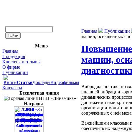
Главная
Публикации
машин, оснащенных сис
Меню
Повышение
Главная
Продукция
машин, осн
Клиенты и отзывы
О фирме
диагностик
Публикации
Книги
Статьи
Доклады
Видеофильмы
Вибродиагностика позво
Контакты
внешней вибрации корпу
Бесплатная линия
динамических процессов
достижении ими критиче
Награды
организации мониторинг
сопряженных с ней меха
Важнейшими классами по
обеспечить их надежную