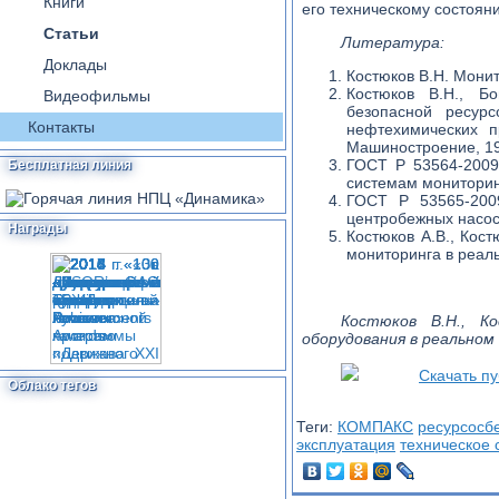
Книги
его техническому состоян
Статьи
Литература:
Доклады
Костюков В.Н. Монит
Костюков В.Н., Б
Видеофильмы
безопасной ресур
Контакты
нефтехимических 
Машиностроение, 19
ГОСТ Р 53564-2009
Бесплатная линия
системам мониторин
ГОСТ Р 53565-2009
центробежных насос
Награды
Костюков А.В., Кос
мониторинга в реал
Костюков В.Н., К
оборудования в реальном 
Скачать п
Облако тегов
Теги:
КОМПАКС
ресурсосб
эксплуатация
техническое 