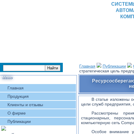
СИСТЕМ
АВТОМ
КОМП
Главная
Публикации
стратегическая цель пред
Меню
Ресурсосберегаю
н
Главная
Продукция
В статье изложены о
цели служб предприятия, 
Клиенты и отзывы
О фирме
Рассмотрены преи
стационарных, персона
Публикации
компьютерную сеть Compa
Особое внимание у