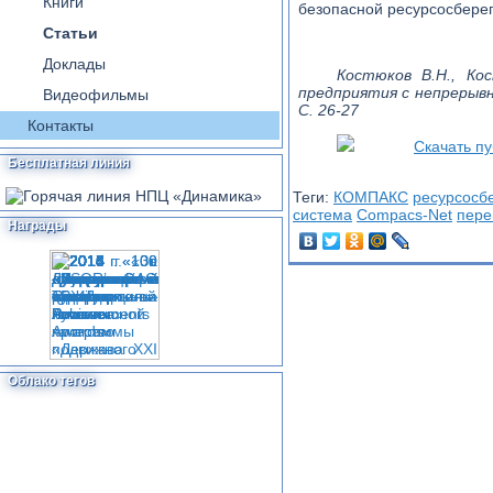
Книги
безопасной ресурсосбер
Статьи
Доклады
Костюков В.Н., Ко
предприятия с непрерывн
Видеофильмы
С. 26-27
Контакты
Скачать п
Бесплатная линия
Теги:
КОМПАКС
ресурсосб
система
Compacs-Net
пере
Награды
Облако тегов