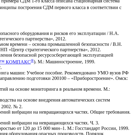
 примера СДМ 1-го класса описана стационарная система
ринципы построения СДМ первого класса в соответствии с
опасного оборудования и рисков его эксплуатации / Н.А.
тегического партнерства», 2012.
ьном времени – основа промышленной безопасности / В.Н.
: НП «Центр стратегического партнерства», 2012.
вления безопасной ресурсосберегающей эксплуатацией
®
Р™ КОМПАКС
). М.: Машиностроение, 1999.
.
ринга машин: Учебное пособие. Рекомендовано УМО вузов РФ
 направлению подготовки 200100 – «Приборостроение». Омск:
ий на основе мониторинга в реальном времени. М.:
одства на основе внедрения автоматических систем
 2002. № 2.
рений вибрации на невращающихся частях. Общие требования.
ений вибрации на невращающихся частях. Ч. 3.
тью от 120 до 15 000 мин–1. М.: Госстандарт России, 1999.
яния оборудования опасных производств. Порядок