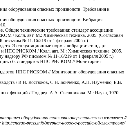
ния оборудования опасных производств. Требования к
яния оборудования опасных производств. Вибрация
10.
в. Общие технические требования: стандарт ассоциации
ОМ / Колл. авт. М.: Химическая техника, 2005. (Согласован
письмом № 11-16/219 от 1 февраля 2005 г.)
одств. Эксплуатационные нормы вибрации: стандарт
 и НПС РИСКОМ / Колл. авт. М.: Химическая техника, 2005.
 надзору РФ письмом № 11-16/219 от 1 февраля 2005 г.)
ации: сб. стандартов НПС РИСКОМ // Мониторинг
тандартов НПС РИСКОМ // Мониторинг оборудования опасных
дств / В.Н. Костюков, С.Н. Бойченко, А.П. Науменко, Е.В.
йных функций / Под ред. А.А. Свешникова. М.: Наука, 1970.
ниторинга оборудования топливно-энергетического комплекса //
http://energo-press.info/журнал-новое-в-российской-электроэне/