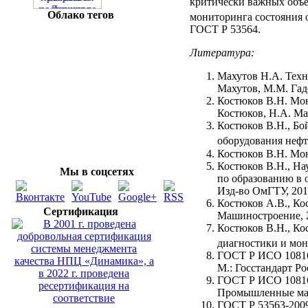
критически важных объе
Облако тегов
мониторинга состояния
ГОСТ Р 53564.
Литература:
Махутов Н.А. Техн
Махутов, М.М. Гаде
Костюков В.Н. Мон
Костюков, Н.А. Мах
Костюков В.Н., Бо
оборудования неф
Костюков В.Н. Мон
Костюков В.Н., На
Мы в соцсетях
по образованию в 
Изд-во ОмГТУ, 201
Костюков А.В., Ко
Сертификация
Машиностроение, 
Костюков В.Н., Ко
диагностики и м
ГОСТ Р ИСО 10816-
М.: Госстандарт Ро
ГОСТ Р ИСО 10816-
Промышленные маши
ГОСТ Р 53563-2009