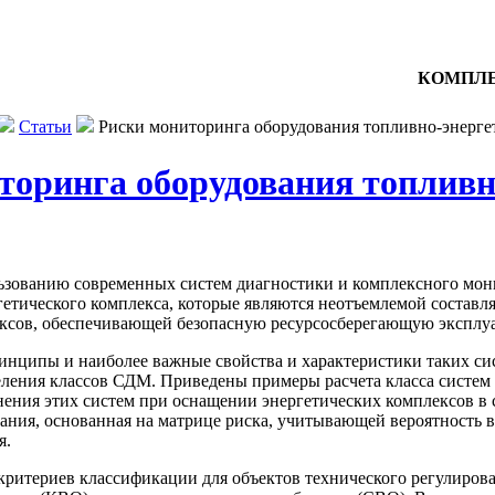
КОМПЛЕ
Статьи
Риски мониторинга оборудования топливно-энерге
торинга оборудования топливн
ьзованию современных систем диагностики и комплексного мон
гетического комплекса, которые являются неотъемлемой соста
ксов, обеспечивающей безопасную ресурсосберегающую эксплу
инципы и наиболее важные свойства и характеристики таких си
ления классов СДМ. Приведены примеры расчета класса систем
ения этих систем при оснащении энергетических комплексов в с
ния, основанная на матрице риска, учитывающей вероятность в
я.
ритериев классификации для объектов технического регулиров