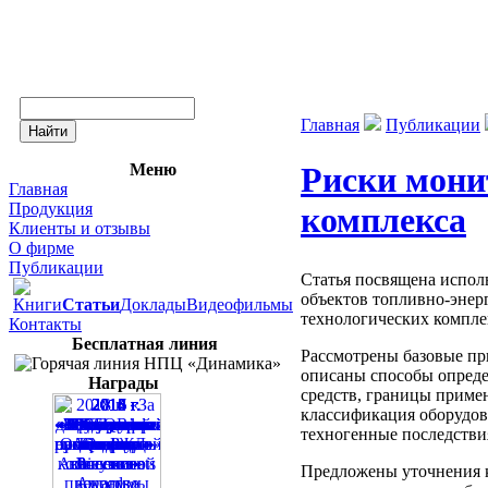
Главная
Публикации
Меню
Риски мони
Главная
Продукция
комплекса
Клиенты и отзывы
О фирме
Публикации
Статья посвящена испол
объектов топливно-энер
Книги
Статьи
Доклады
Видеофильмы
технологических компле
Контакты
Бесплатная линия
Рассмотрены базовые пр
описаны способы опреде
Награды
средств, границы примен
классификация оборудова
техногенные последстви
Предложены уточнения к