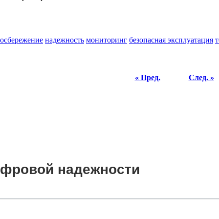
сосбережение
надежность
мониторинг
безопасная эксплуатация
т
« Пред.
След. »
цифровой надежности