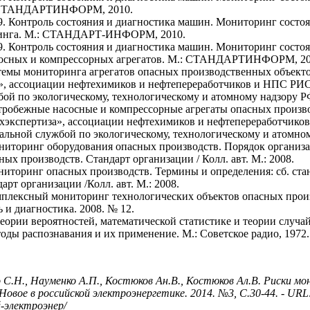
: СТАНДАРТИНФОРМ, 2010.
. Контроль состояния и диагностика машин. Мониторинг состоя
ринга. М.: СТАНДАРТ-ИНФОРМ, 2010.
. Контроль состояния и диагностика машин. Мониторинг состо
осных и компрессорных агрегатов. М.: СТАНДАРТИНФОРМ, 20
темы мониторинга агрегатов опасных производственных объекто
», ассоциации нефтехимиков и нефтепереработчиков и НПС РИСК
ой по экологическому, технологическому и атомному надзору РФ 
тробежные насосные и компрессорные агрегаты опасных произв
хэкспертиза», ассоциации нефтехимиков и нефтепереработчиков
альной службой по экологическому, технологическому и атомному
ниторинг оборудования опасных производств. Порядок организ
ых производств. Стандарт организации / Колл. авт. М.: 2008.
ниторинг опасных производств. Термины и определения: сб. с
арт организации /Колл. авт. М.: 2008.
плексный мониторинг технологических объектов опасных произво
ь и диагностика. 2008. № 12.
теории вероятностей, математической статистике и теории случа
оды распознавания и их применение. М.: Советское радио, 1972.
 С.Н., Науменко А.П., Костюков Ан.В., Костюков Ал.В. Риски мо
Новое в российской электроэнергетике. 2014. №3, С.30-44. - URL: 
й-электроэнер/