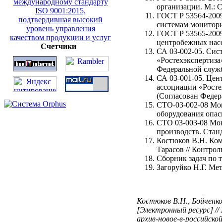
организации. М.
ГОСТ Р 53564-2009
системам монито
ГОСТ Р 53565-2009
центробежных нас
Счетчики
СА 03-002-05. Сис
«Ростехэкспертиза
Федеральной служб
СА 03-001-05. Цен
ассоциации «Росте
(Согласован Федер
СТО-03-002-08 Мо
оборудования опасн
СТО 03-003-08 Мо
производств. Станд
Костюков В.Н. Ком
Тарасов // Контрол
Сборник задач по 
Загоруйко Н.Г. Мет
Костюков В.Н., Бойченко
[Электронный ресурс] // 
архив-новое-в-российско