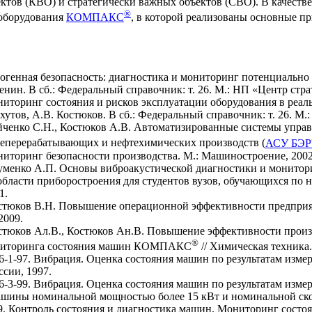
ктов (КВО) и стратегически важных объектов (СВО). В качестве
®
 оборудования
КОМПАКС
, в которой реализованы основные п
огенная безопасность: диагностика и мониторинг потенциально 
нин. В сб.: Федеральный справочник: т. 26. М.: НП «Центр стра
иторинг состояния и рисков эксплуатации оборудования в реал
утов, А.В. Костюков. В сб.: Федеральный справочник: т. 26. М.
йченко С.Н., Костюков А.В. Автоматизированные системы упра
теперерабатывающих и нефтехимических производств (
АСУ БЭ
иторинг безопасности производства. М.: Машиностроение, 2002
уменко А.П. Основы виброакустической диагностики и монито
области приборостроения для студентов вузов, обучающихся по
1.
стюков В.Н. Повышение операционной эффективности предприят
2009.
стюков Ал.В., Костюков Ан.В. Повышение эффективности произв
®
ониторинга состояния машин КОМПАКС
// Химическая техника.
1-97. Вибрация. Оценка состояния машин по результатам изме
ссии, 1997.
3-99. Вибрация. Оценка состояния машин по результатам измер
ны номинальной мощностью более 15 кВт и номинальной скорос
. Контроль состояния и диагностика машин. Мониторинг состо