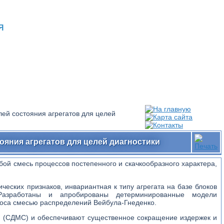
Я
лей состояния агрегатов для целей
ояния агрегатов для целей диагностики
бой смесь процессов постепенного и скачкообразного характера,
еских признаков, инвариантная к типу агрегата на базе блоков
 Разработаны и апробированы детерминированные модели
носа смесью распределений Вейбула-Гнеденко.
ти (СДМС) и обеспечивают существенное сокращение издержек и