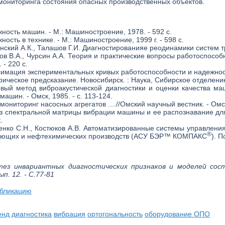
мониторинга состояния опасных производственных объектов.
ность машин. - М.: Машиностроение, 1978. - 592 с.
ость в технике. - М.: Машиностроение, 1999 г. - 598 с.
нский А.К., Талашов Г.И. Диагностированияе реодинамики систем тре
в В.А., Чурсин А.А. Теория и практические вопросы работоспособн
 - 220 с.
симация экспериментальных кривых работоспособности и надежности
рическое предсказание. Новосибирск. : Наука, Сибирское отделение,
овый метод виброакустической диагностики и оценки качества ма
ашин. - Омск, 1985. - с. 113-124.
ониторинг насосных агрегатов ....//Омский научный вестник. - Омск,
з спектральной матрицы вибрации машины и ее распознавание для 
.
ченко С.Н., Костюков А.В. Автоматизированные системы управлен
®
ющих и нефтехимических производств (АСУ БЭР™ КОМПАКС
). 
тез инвариантных диагностических признаков и моделей сост
ып. 12. - С.77-81
убликацию
енд
диагностика
вибрация
ортогональность
оборудование ОПО