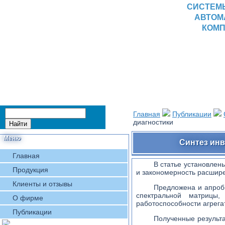
СИСТЕМ
АВТОМ
КОМП
Главная
Публикации
диагностики
Меню
Синтез инв
Главная
В статье установлен
Продукция
и закономерность расшире
Клиенты и отзывы
Предложена и апроби
спектральной матрицы,
О фирме
работоспособности агрег
Публикации
Полученные результ