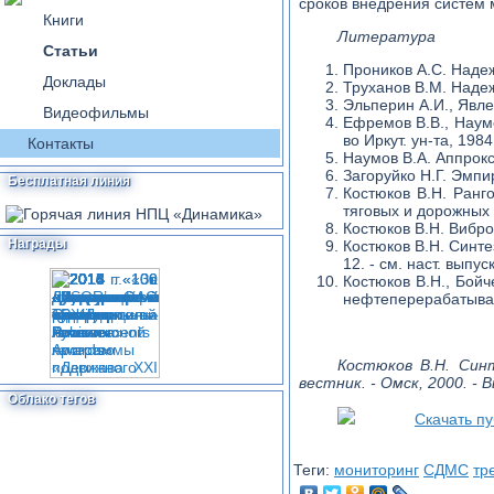
сроков внедрения систем 
Книги
Литература
Статьи
Проников А.С. Надеж
Доклады
Труханов В.М. Надежн
Эльперин А.И., Явле
Видеофильмы
Ефремов В.В., Наумо
во Иркут. ун-та, 1984.
Контакты
Наумов В.А. Аппрок
Загоруйко Н.Г. Эмпи
Бесплатная линия
Костюков В.Н. Ранг
тяговых и дорожных м
Костюков В.Н. Вибром
Награды
Костюков В.Н. Синте
12. - см. наст. выпуск
Костюков В.Н., Бой
нефтеперерабатыва
Костюков В.Н. Син
вестник. - Омск, 2000. - В
Облако тегов
Скачать п
Теги:
мониторинг
СДМС
тр