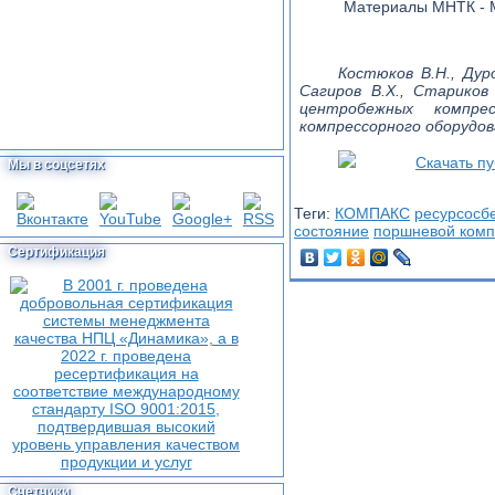
Материалы МНТК - Мо
Костюков В.Н., Дуро
Сагиров В.Х., Старико
центробежных компре
компрессорного оборудован
Скачать п
Мы в соцсетях
Теги:
КОМПАКС
ресурсосб
состояние
поршневой комп
Сертификация
Счетчики