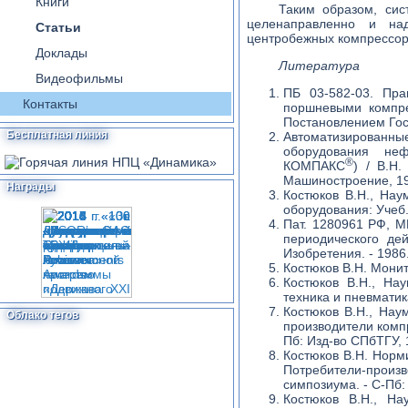
Книги
Таким образом, сис
целенаправленно и над
Статьи
центробежных компрессор
Доклады
Литература
Видеофильмы
ПБ 03-582-03. Пра
Контакты
поршневыми компре
Постановлением Гос
Бесплатная линия
Автоматизированн
оборудования не
®
КОМПАКС
) / В.Н.
Машиностроение, 199
Награды
Костюков В.Н., Нау
оборудования: Учеб.
Пат. 1280961 РФ, M
периодического дей
Изобретения. - 1986.
Костюков В.Н. Монит
Костюков В.Н., На
техника и пневматика.
Костюков В.Н., Нау
Облако тегов
производители компр
Пб: Изд-во СПбТГУ, 1
Костюков В.Н. Норм
Потребители-произв
симпозиума. - С-Пб: 
Костюков В.Н., На