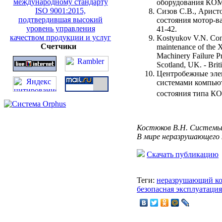
оборудования К
Сизов С.В., Арист
состояния мотор-в
41-42.
Kostyukov V.N. Condi
Счетчики
maintenance of the X
Machinery Failure P
Scotland, UK. - Bri
Центробежные эле
системами компьют
состояния типа 
Костюков В.Н. Системы 
В мире неразрушающего ко
Скачать публикацию
Теги:
неразрушающий ко
безопасная эксплуатация