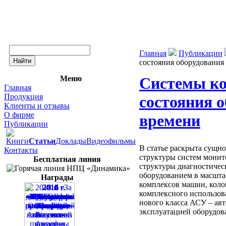
Главная
Публикации
состояния оборудования
Меню
Системы ко
Главная
Продукция
состояния 
Клиенты и отзывы
О фирме
времени
Публикации
Книги
Статьи
Доклады
Видеофильмы
В статье раскрыта сущн
Контакты
структуры систем монит
Бесплатная линия
структуры диагностическ
оборудованием в масшта
Награды
комплексов машин, коло
комплексного использов
нового класса АСУ – ав
эксплуатацией оборудо