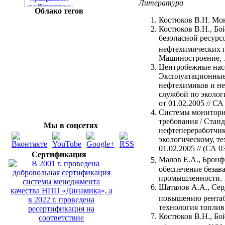
Литература
Облако тегов
Костюков В.Н. Мон
Костюков В.Н., Бо
безопасной ресур
нефтехимических
Машиностроение, 19
Центробежные насо
Эксплуатационные 
нефтехимиков и н
службой по эколог
от 01.02.2005 // СА
Системы мониторин
требования / Стан
Мы в соцсетях
нефтепереработчи
экологическому, т
01.02.2005 // (СА 0
Сертификация
Малов Е.А., Брон
обеспечение безав
промышленности. 1
Шаталов А.А., Серд
повышению рента
технология топлив 
Костюков В.Н., Бо