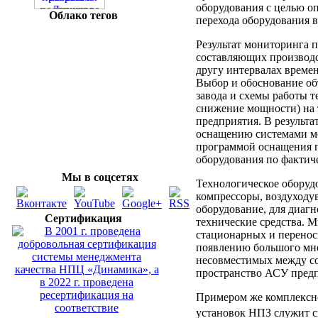
оборудования с целью о
Облако тегов
перехода оборудования в
Результат мониторинга п
составляющих производ
другу интервалах времен
Выбор и обоснование об
завода и схемы работы т
снижение мощности) на 
предприятия. В результа
оснащению системами мо
программой оснащения п
оборудования по фактич
Мы в соцсетях
Технологическое оборуд
компрессоры, воздуходув
оборудование, для диаг
Сертификация
технические средства. 
стационарных и перенос
появлению большого мно
несовместимых между со
пространство АСУ предп
Примером же комплексно
установок НПЗ служит