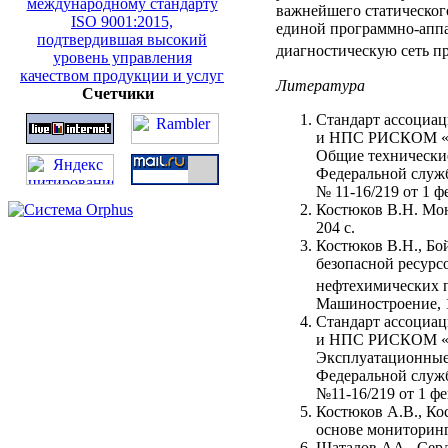
важнейшего статическо
единой программно-аппа
диагностическую сеть п
Литература
Счетчики
Стандарт ассоциац
и НПС РИСКОМ «Си
Общие технические 
Федеральной служб
№ 11-16/219 от 1 ф
Костюков В.Н. Мон
204 с.
Костюков В.Н., Бо
безопасной ресур
нефтехимических
Машиностроение, 1
Стандарт ассоциац
и НПС РИСКОМ «Це
Эксплуатационные 
Федеральной служб
№11-16/219 от 1 фе
Костюков А.В., К
основе мониторинг
Шаталов АА., Серд