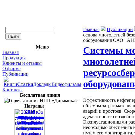
Главная
Публикации
основа многолетней без
оборудования ОАО «А
Меню
Системы м
Главная
Продукция
многолетне
Клиенты и отзывы
О фирме
ресурсосбе
Публикации
оборудова
Книги
Статьи
Доклады
Видеофильмы
Контакты
Бесплатная линия
Эффективность нефтепер
объемом затрат материал
Награды
аварий и простоев. Скор
адекватностью воздейст
Эксплуатационными расх
необходимо обеспечить 
путем его мониторинга, 