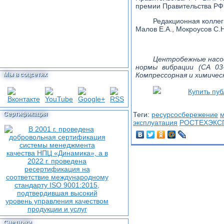
премии Правительства РФ
Редакционная коллеги
Малов Е.А., Мокроусов С.Н
Центробежные насос
нормы вибрации (СА 03-
Мы в соцсетях
Компрессорная и химическа
Купить пу
Сертификация
Теги:
ресурсосбережение
м
эксплуатация
РОСТЕХЭКС
Счетчики