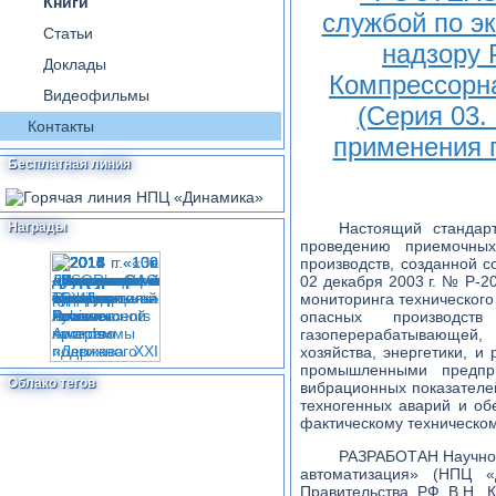
Книги
Статьи
Доклады
Видеофильмы
Контакты
Бесплатная линия
Награды
Настоящий стандар
проведению приемочных
производств, созданной 
02 декабря 2003 г. № Р-
мониторинга технического
опасных производст
газоперерабатывающей, 
хозяйства, энергетики, 
промышленными предпр
Облако тегов
вибрационных показателе
техногенных аварий и об
фактическому техническо
РАЗРАБОТАН Научно-
автоматизация» (НПЦ «
Правительства РФ В.Н. К