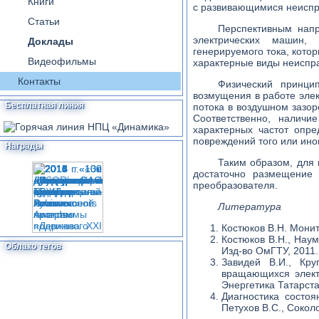
Книги
с развивающимися неиспр
Статьи
Перспективным напр
электрических машин, 
Доклады
генерируемого тока, кото
Видеофильмы
характерные виды неиспр
Контакты
Физический принци
возмущения в работе эле
Бесплатная линия
потока в воздушном зазор
Соответственно, наличи
характерных частот опр
повреждений того или иног
Награды
Таким образом, для
достаточно размещение 
преобразователя.
Литература
Костюков В.Н. Монит
Костюков В.Н., Наум
Облако тегов
Изд-во ОмГТУ, 2011. 
Завидей В.И., Кр
вращающихся элект
Энергетика Татарста
Диагностика состоя
Петухов B.C., Соколо