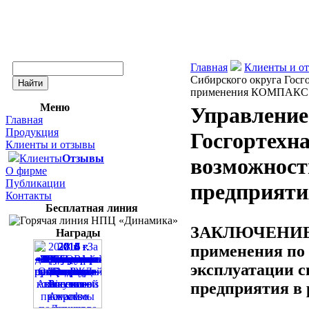
Главная
Клиенты и о
Сибирского округа Госг
применения КОМПАКС н
Меню
Управление
Главная
Продукция
Госгортехна
Клиенты и отзывы
Клиенты
Отзывы
возможнос
О фирме
Публикации
предприяти
Контакты
Бесплатная линия
ЗАКЛЮЧЕНИЕ о 
Награды
применения по
эксплуатации 
предприятия в 