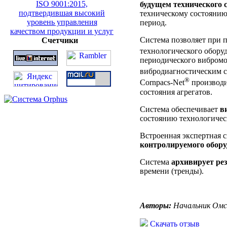
будущем технического 
техническому состоянию
период.
Система позволяет при 
Счетчики
технологического обор
периодического вибромо
вибродиагностическим 
®
Cornpacs-Net
производи
состояния агрегатов.
Система обеспечивает
в
состоянию технологичес
Встроенная экспертная 
контролируемого обор
Система
архивирует ре
времени (тренды).
Авторы:
Начальник Омск
Скачать отзыв