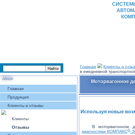
СИСТЕМ
АВТОМ
КОМП
Главная
Клиенты и отзы
в ежедневной транспортной
Меню
Моторвагонное де
Главная
Продукция
Клиенты и отзывы
Используя новые воз
Клиенты
В моторвагонном 
Отзывы
®
диагностики КОМПАКС
-