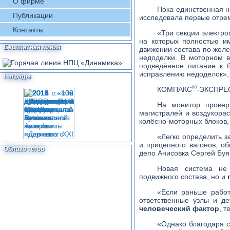
О фирме
Пока единственная н
Публикации
исследовала первые отре
Контакты
«Три секции электр
на которых полностью и
Бесплатная линия
движении состава по желе
недоделки. В моторном в
подведённое питание к б
исправлению недоделок», 
Награды
®
КОМПАКС
-ЭКСПРЕ
На монитор провер
магистралей и воздухора
колёсно-моторных блоков,
«Легко определить з
и прицепного вагонов, об
Облако тегов
депо Анисовка Сергей Буя
Новая система не 
подвижного состава, но и
«Если раньше работ
ответственные узлы и де
человеческий фактор
, 
«Однако благодаря с