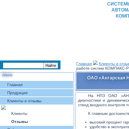
СИСТЕМ
АВТОМ
КОМП
Главная
Клиенты и отзы
работе систем КОМПАКС-
Меню
ОАО «Ангарская 
Главная
Продукция
На НПЗ ОАО «АНХК
диагностики и динамичес
Клиенты и отзывы
стенд входного контроля
Клиенты
К главным достоинст
Отзывы
высокий процент гар
удобство в эксплуат