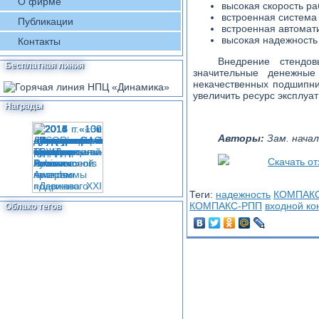
О фирме
высокая скорость ра
встроенная система
Публикации
встроенная автомат
высокая надежность 
Контакты
Внедрение стендо
Бесплатная линия
значительные денежные
некачественных подшипник
увеличить ресурс эксплуа
Награды
Авторы:
Зам. начал
Скачать от
Теги:
надежность
КОМПАК
КОМПАКС-РПП
входной ко
Облако тегов