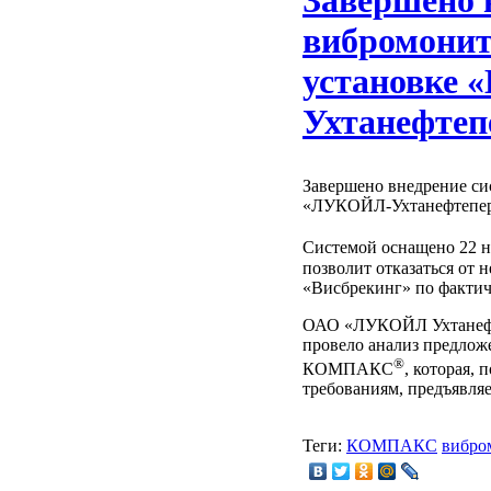
Завершено 
вибромони
установке
Ухтанефтеп
Завершено внедрение 
«ЛУКОЙЛ-Ухтанефтепер
Системой оснащено 22 н
позволит отказаться от
«Висбрекинг» по фактич
ОАО «ЛУКОЙЛ Ухтанефте
провело анализ предлож
®
КОМПАКС
, которая,
требованиям, предъявля
Теги:
КОМПАКС
вибро