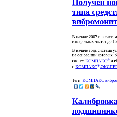
Получен но
типа средст
вибромони
В начале 2007 г. в си
измеряемых частот до 1
В начале года система 
на основании которых, 
®
систем
КОМПАКС
и е
®
и
КОМПАКС
-ЭКСПР
Теги:
КОМПАКС
вибро
Калибровка
подшипник