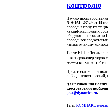
контролю
Научно-производственн
№НОАП-23529 от 19 ноя
проводит предаттестацио
квалификационных уров
оборудования согласно 
проводится предаттестац
измерительному контро
Также НПЦ «Динамика» п
инженеров-операторов
®
систем КОМПАКС
и C
Предатестационная подгот
вибродиагностический, 
Для включения Ваших 
удостоверения необходи
post@dynamics.ru
.
Теги:
КОМПАКС
нераз