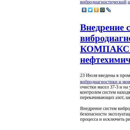
вибродиагностический
а
Внедрение 
вибродиагн
КОМПАКС н
нефтехимич
23 Июля введены в про
вибродиагностики и мо
очистки масел 37-3 и н
контролем систем наход
перекачивающих азот, 
Внедрение систем виб
безопасности эксплуата
процесса и исключить р