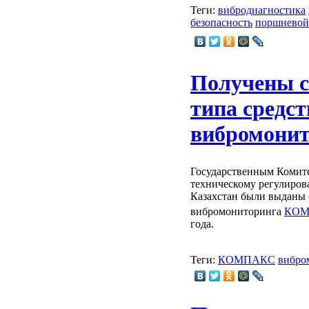
Теги:
вибродиагностика
безопасность
поршневой
Получены с
типа средст
вибромони
Государственным Комите
техническому регулиров
Казахстан были выданы 
вибромониторинга
КОМ
года.
Теги:
КОМПАКС
вибро