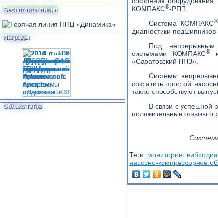
состояния оборудовани
®
КОМПАКС
-РПП.
Бесплатная линия
®
Система КОМПАКС
диагностики подшипников 
Награды
Под непрерывным 
®
системами КОМПАКС
н
«Саратовский НПЗ».
Системы непрерывно
сократить простой насос
также способствуют выпус
В связи с успешной
Облако тегов
положительные отзывы о 
Система
Теги:
мониторинг
вибродиа
насосно-компрессорное о