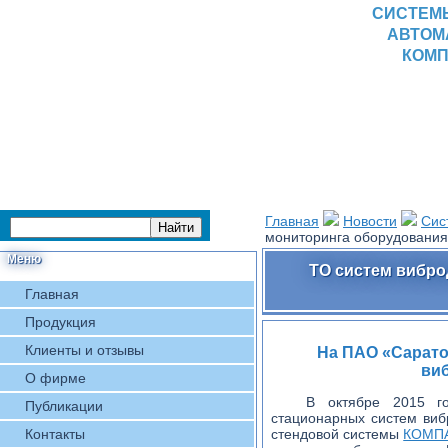
СИСТЕМ
АВТОМ
КОМП
Главная
Новости
Сис
мониторинга оборудовани
Меню
ТО систем вибро
Главная
Продукция
Клиенты и отзывы
На ПАО «Сарато
ви
О фирме
В октябре 2015 г
Публикации
стационарных систем виб
Контакты
стендовой системы
КОМП