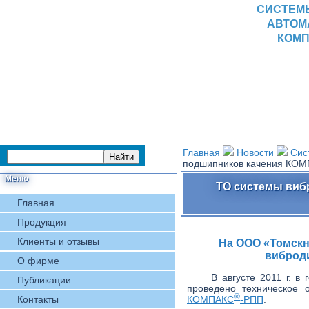
СИСТЕМ
АВТОМ
КОМП
Главная
Новости
Сис
подшипников качения КО
Меню
ТО системы виб
Главная
Продукция
Клиенты и отзывы
На ООО «Томскн
виброд
О фирме
В августе 2011 г. 
Публикации
проведено техническое
®
Контакты
КОМПАКС
-РПП
.