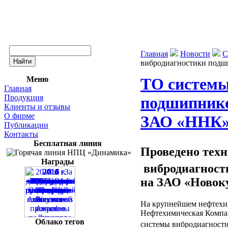
Главная
Новости
С
вибродиагностики под
Меню
ТО системы
Главная
Продукция
подшипник
Клиенты и отзывы
О фирме
ЗАО «ННК
Публикации
Контакты
Бесплатная линия
Проведено тех
Награды
вибродиагнос
на ЗАО «Новок
На крупнейшем нефтехи
Нефтехимическая Компан
Облако тегов
системы вибродиагност