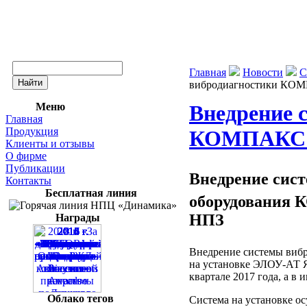
Главная
Новости
С
вибродиагностики КО
Меню
Внедрение 
Главная
Продукция
КОМПАКС 
Клиенты и отзывы
О фирме
Публикации
Внедрение сис
Контакты
Бесплатная линия
оборудования
НПЗ
Награды
Внедрение системы виб
на установке ЭЛОУ-АТ 
квартале 2017 года, а 
Облако тегов
Система на установке о