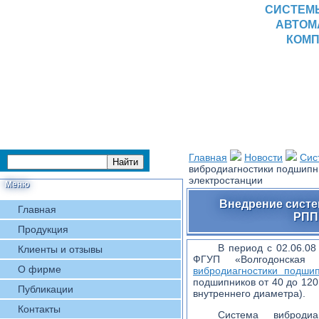
СИСТЕМ
АВТОМ
КОМП
Главная
Новости
Сис
вибродиагностики подшипн
электростанции
Меню
Внедрение сист
Главная
РПП
Продукция
В период с 02.06.08
Клиенты и отзывы
ФГУП «Волгодонская 
О фирме
вибродиагностики подш
подшипников от 40 до 120
Публикации
внутреннего диаметра).
Контакты
Система виброди