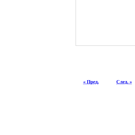
« Пред.
След. »