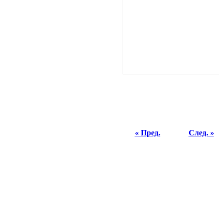
« Пред.
След. »