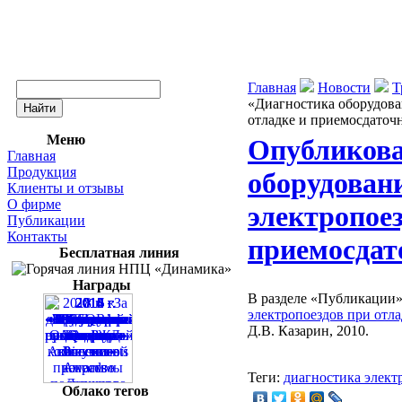
Главная
Новости
Т
«Диагностика оборудова
отладке и приемосдаточ
Меню
Опубликова
Главная
Продукция
оборудован
Клиенты и отзывы
О фирме
электропоез
Публикации
Контакты
приемосдат
Бесплатная линия
Награды
В разделе «Публикации»
электропоездов при отл
Д.В. Казарин, 2010.
Теги:
диагностика элект
Облако тегов