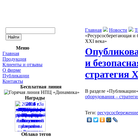
Главная
Новости
Т
«Ресурсосберегающая и б
ХХI века»
Меню
Опубликова
Главная
Продукция
и безопасна
Клиенты и отзывы
О фирме
стратегия 
Публикации
Контакты
Бесплатная линия
В разделе «Публикации»
оборудования – стратеги
Награды
Теги:
ресурсосбережени
Облако тегов