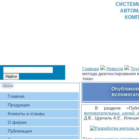
СИСТЕМ
АВТОМ
КОМП
Главная
Новости
Тру
метода диагностирования 
тока»
Меню
Опубликов
вспомогат
Главная
Продукция
В разделе «Пуб
вспомогательных цепей э
Клиенты и отзывы
Д.В., Цурпаль А.Е., Илюши
О фирме
Публикации