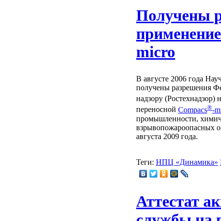
Получены р
применени
micro
В августе 2006 года На
получены разрешения Фе
надзору (Ростехнадзор)
®
переносной
Compacs
-m
промышленности, химич
взрывопожароопасных об
августа 2009 года.
Теги:
НПЦ «Динамика»
Аттестат а
службы на 