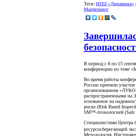
Теги:
НПЦ «Динамика»
Maintenance
Завершилас
безопаснос
В период с 8 по 15 сен
конференцию по теме «М
Во время работы конфе
России приняли участие
организованном «ЛУКОЙЛ
распространенными на З
основанное на надежност
риске (Risk Based Inspe
SM™-технологией (Safe 
Специалистами Центра 
ресурсосберегающей э
Методология. Инструмен