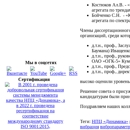
Костюков Ал.В. - 
агрегата по тренд
Бойченко С.Н. - «
агрегата по спект
Члены диссертационного
организаций, среди кот
д.т.н., проф., Зас
Баумана) Иващенко
д.т.н., проф., рук
ОАО «ОГК-5» Куме
Мы в соцсетях
д.т.н., проф., Пре
д.т.н., проф., дир
Сертификация
высоко оценили уровень
Решение совета о прису
кандидатурам были прин
Поздравляем наших колл
Теги:
НПЦ «Динамика»
вибрация
вибропарамет