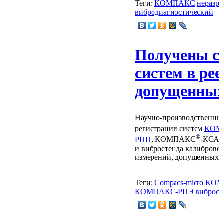
Теги:
КОМПАКС
нераз
вибродиагностический
Получены с
систем в ре
допущенны
Научно-производственны
регистрации систем
КО
®
РПП
, КОМПАКС
-КСА 
и вибростенда калиброво
измерений, допущенных
Теги:
Compacs-micro
КО
КОМПАКС-РПЭ
виброс