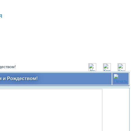
Я
деством!
м и Рождеством!