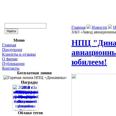
Главная
Новости
Н
ЗАО «Завод авиационны
Меню
НПЦ "Динам
Главная
Продукция
авиационны
Клиенты и отзывы
О фирме
юбилеем!
Публикации
Контакты
Бесплатная линия
Награды
Облако тегов