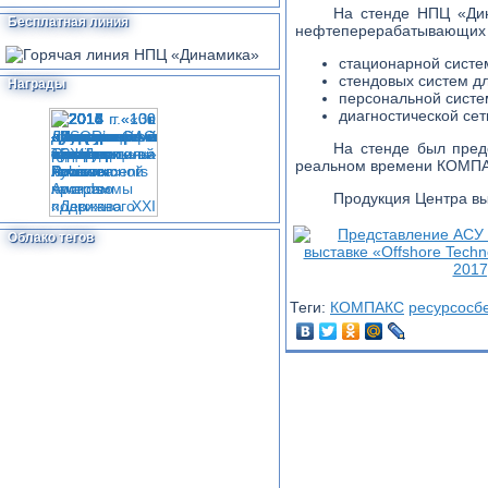
На стенде НПЦ «Дин
Бесплатная линия
нефтеперерабатывающих 
стационарной систе
стендовых систем дл
Награды
персональной систе
диагностической се
На стенде был пред
реальном времени КОМП
Продукция Центра вы
Облако тегов
Теги:
КОМПАКС
ресурсосб