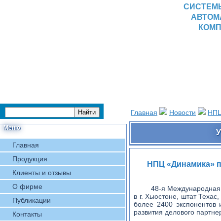
СИСТЕМ
АВТОМ
КОМП
Главная
Новости
НПЦ
Меню
У
Главная
Продукция
НПЦ «Динамика» пр
Клиенты и отзывы
О фирме
48-я Международная 
в г. Хьюстоне, штат Теха
Публикации
более 2400 экспонентов
развития делового партне
Контакты