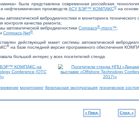
амика» была представлена современная российская технология
®
и нефтехимических производств
АСУ БЭР™ КОМПАКС
на основе
мы автоматической вибродиагностики и мониторинга технического
я контроля качества ремонта;
®
мы автоматической вибродиагностики
Compacs
-micro™
;
®
ти
Compacs-Net
.
ставлен действующий макет системы автоматической вибродиагн
®
АКС
на базе последней версии программного обеспечения КОМП
звала большой интерес у всех посетителей стенда.
ережение
мониторинг
безопасная эксплуатация
техническое состо
« Пред.
След. »