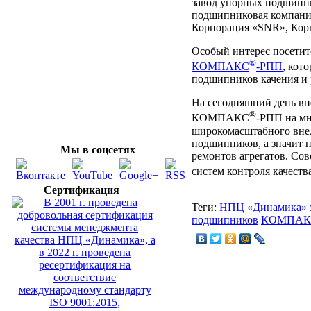
завод упорных подшипн
подшипниковая компани
Корпорация «SNR», Корп
Особый интерес посетит
®
КОМПАКС
-РПП
, кот
подшипников качения и р
На сегодняшний день вне
®
КОМПАКС
-РПП на мн
широкомасштабного внед
подшипников, а значит 
Мы в соцсетях
ремонтов агрегатов. Со
систем контроля качес
Сертификация
Теги:
НПЦ «Динамика»
подшипников
КОМПАК