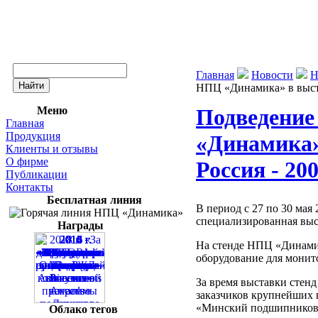
Главная
Новости
Н
НПЦ «Динамика» в выст
Меню
Подведение
Главная
Продукция
«Динамика»
Клиенты и отзывы
О фирме
Россия - 20
Публикации
Контакты
Бесплатная линия
В период с 27 по 30 ма
специализированная выс
Награды
На стенде НПЦ «Динами
оборудование для монито
За время выставки стен
заказчиков крупнейших
«Минский подшипниковы
Облако тегов