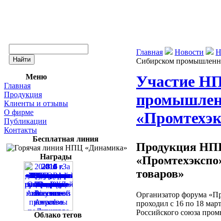
Главная
Новости
Н
Сибирском промышленн
Меню
Участие Н
Главная
Продукция
промышлен
Клиенты и отзывы
О фирме
«Промтехэк
Публикации
Контакты
Бесплатная линия
Продукция НПЦ
Награды
«Промтехэкспо»
товаров»
Организатор форума «П
проходил с 16 по 18 мар
Российского союза про
Облако тегов