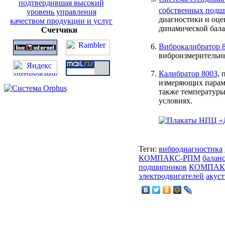
собственных по
диагностики и оце
динамической бала
Счетчики
Виброкалибратор 
виброизмерительны
Калибратор 8003
, 
измеряющих параме
также температуры
условиях.
Теги:
вибродиагностика
КОМПАКС-РПМ
балан
подшипников
КОМПАК
электродвигателей
акуст