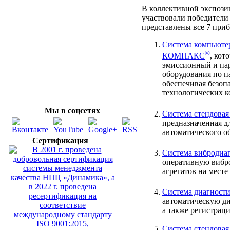
В коллективной экспози
участвовали победители
представлены все 7 приб
Система компьютер
®
КОМПАКС
, кот
эмиссионный и пар
оборудования по п
обеспечивая безо
технологических к
Мы в соцсетях
Система стендова
предназначенная д
автоматического о
Сертификация
Система вибродиаг
оперативную вибро
агрегатов на месте
Система диагност
автоматическую ди
а также регистрац
Система стендовая