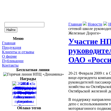
Главная
Новости
Н
сетевой школе руководи
Железные Дороги»
Меню
Участие НП
Главная
Продукция
руководите
Клиенты и отзывы
О фирме
ОАО «Росси
Публикации
Контакты
Бесплатная линия
20-21 Февраля 2009 г. в
вице-президента компан
Награды
руководителей пассажир
хозяйства на Октябрьск
Октябрьской железной д
В поддержку направлени
депо с использованием 
Облако тегов
моторвагонного подвижн