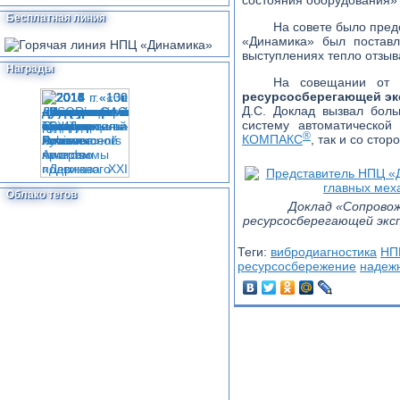
состояния оборудования» 
Бесплатная линия
На совете было пред
«Динамика» был поставл
выступлениях тепло отзы
Награды
На совещании от
ресурсосберегающей эк
Д.С. Доклад вызвал бол
систему автоматической
®
КОМПАКС
, так и со сто
Облако тегов
Доклад «Сопровож
ресурсосберегающей экс
Теги:
вибродиагностика
НП
ресурсосбережение
надеж