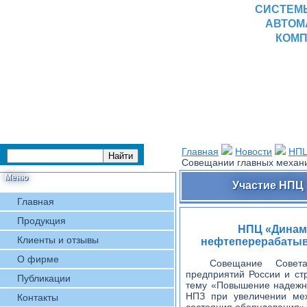
СИСТЕМ
АВТОМ
КОМП
Главная
Новости
НПЦ
Совещании главных механи
Меню
Участие НПЦ 
Главная
Продукция
НПЦ «Динам
Клиенты и отзывы
нефтеперерабатыв
О фирме
Совещание Совет
предприятий России и ст
Публикации
тему «Повышение надежно
НПЗ при увеличении меж
Контакты