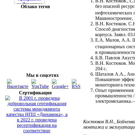
В.Н. Костюков., С
без опасной ресур
Облако тегов
нефтехимических
Машиностроение, 1
В.Н. Костюков. С.
Способ диагностик
корпуса. Заявл. 03
Е.А. Малов, А.А. 
стационарных си
в промышленности.
Б.В. Павлов Акуст
В.Н. Костюков. Мо
204 с.
Шаталов А.А., Ани
Мы в соцсетях
Повышение эффект
мониторинга технич
Опыт применения м
Сертификация
промышленности / В
электромеханика.—
Костюков В.Н., Бойченко
монтажа и эксплуатации 