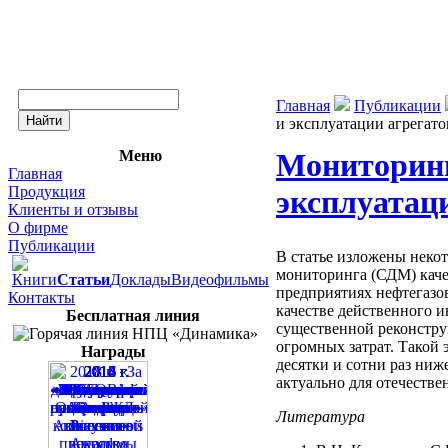
Главная
Публикации
и эксплуатации агрегат
Меню
Мониторинг
Главная
Продукция
эксплуатац
Клиенты и отзывы
О фирме
Публикации
В статье изложены неко
мониторинга (СДМ) каче
Книги
Статьи
Доклады
Видеофильмы
предприятиях нефтегазо
Контакты
качестве действенного 
Бесплатная линия
существенной реконстру
огромных затрат. Такой 
Награды
десятки и сотни раз ниж
актуально для отечестве
Литература