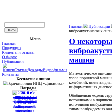
Главная
Публикации
виброакустических сиг
Меню
О некоторы
Главная
Продукция
виброакуст
Клиенты и отзывы
О фирме
машин
Публикации
Книги
Статьи
Доклады
Видеофильмы
Математическое описани
Контакты
узлов поршневой машины
Бесплатная линия
колебаний, является диа
информативных диагност
Награды
Обобщенная модель стру
источниками в поршнево
источников возбуждения
типам возбуждаемых ко