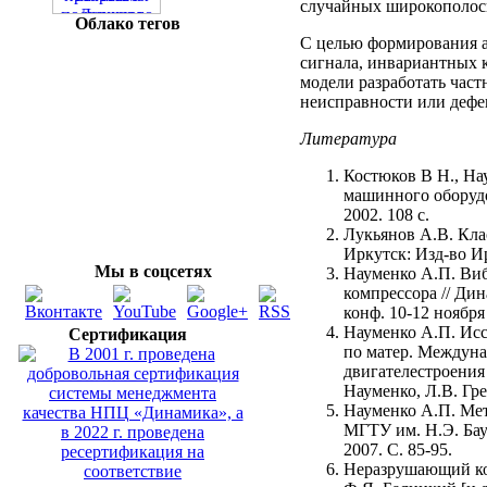
случайных широкополос
Облако тегов
С целью формирования а
сигнала, инвариантных 
модели разработать час
неисправности или дефе
Литература
Костюков В Н., На
машинного оборудо
2002. 108 с.
Лукьянов А.В. Кла
Иркутск: Изд-во Ир
Мы в соцсетях
Науменко А.П. Виб
компрессора // Дин
конф. 10-12 ноября
Науменко А.П. Исс
Сертификация
по матер. Междуна
двигателестроения
Науменко, Л.В. Гре
Науменко А.П. Мет
МГТУ им. Н.Э. Бау
2007. С. 85-95.
Неразрушающий конт