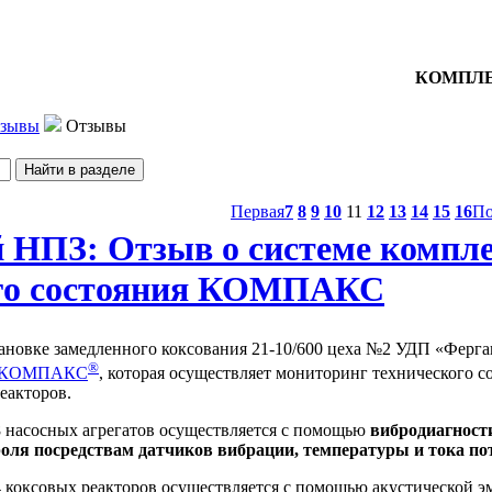
КОМПЛЕ
тзывы
Отзывы
Первая
7
8
9
10
11
12
13
14
15
16
По
 НПЗ: Отзыв о системе компл
ого состояния КОМПАКС
становке замедленного коксования 21-10/600 цеха №2 УДП «Фер
®
ия КОМПАКС
, которая осуществляет мониторинг технического 
реакторов.
 насосных агрегатов осуществляется с помощью
вибродиагности
ля посредствам датчиков вибрации, температуры и тока по
 коксовых реакторов осуществляется с помощью акустической э