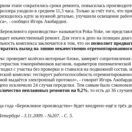
ервом этапе сократились сроки ремонта, повысилась производит
роллера уходило в среднем 11,3 часа. Только за счёт того, что 
риходилось идти за нужной деталью, улучшили освещение рабоче
аса», - сообщил Игорь Акобардин.
«Бережливого производства» называется Poka-Yoke, он представ
ащает некачественный ремонт. Для этого в депо на позиции диа
льность комплекса заключается в том, что он
позволяет продиаг
отвратить выход на линию некачественно отремонтированного
кс проверяет колёсно-моторные блоки, замеряет сопротивления
ктеристик токоприёмников вагонов, параметров пневматической
ходил с участка без проверки и ставился на подвижной состав, и 
ческий комплекс тестирует работоспособность отремонтированно
мой выдаётся электронный протокол», - говорит Игорь Акобардин.
епо исключили 24 случая переделки. Тем самым было сэкономле
количество неплановых ремонтов
на 9,2%
, то есть до 36 случа
ца года «Бережливое производство» будет внедрено ещё в трёх д
тербург - 3.11.2009. - №207. - С. 5.