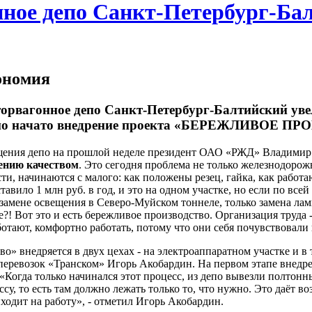
ное депо Санкт-Петербург-Бал
ономия
торвагонное депо Санкт-Петербург-Балтийский уве
 депо начато внедрение проекта «БЕРЕЖЛИВОЕ П
ещения депо на прошлой неделе президент ОАО «РЖД» Владими
ению качеством
. Это сегодня проблема не только железнодорож
, начинаются с малого: как положены резец, гайка, как работа
авило 1 млн руб. в год, и это на одном участке, но если по все
 замене освещения в Северо-Муйском тоннеле, только замена лам
?! Вот это и есть бережливое производство. Организация труда - 
ботают, комфортно работать, потому что они себя почувствовал
о» внедряется в двух цехах - на электроаппаратном участке и в 
еревозок «Транском» Игорь Акобардин. На первом этапе внедре
 «Когда только начинался этот процесс, из депо вывезли полтон
су, то есть там должно лежать только то, что нужно. Это даёт 
иходит на работу», - отметил Игорь Акобардин.