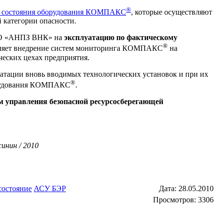
®
а состояния оборудования КОМПАКС
, которые осуществляют
 категории опасности.
ОАО «АНПЗ ВНК» на
эксплуатацию по фактическому
®
вляет внедрение систем мониторинга КОМПАКС
на
ческих цехах предприятия.
тации вновь вводимых технологических установок и при их
®
борудования КОМПАКС
.
м управления безопасной ресурсосберегающей
инин / 2010
состояние
АСУ БЭР
Дата:
28.05.2010
Просмотров: 3306