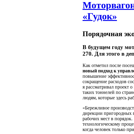
Моторвагон
«Гудок»
Порядочная эк
В будущем году мо
270. Для этого в
Как отметил после пос
новый подход к управл
повышение эффективности
сокращение расходов сост
я рассматривал проект о
таких тоннелей по стране
людям, которые здесь ра
«Бережливое производств
дирекции пригородных п
рабочих мест в порядок.
технологическому процес
когда человек только пр