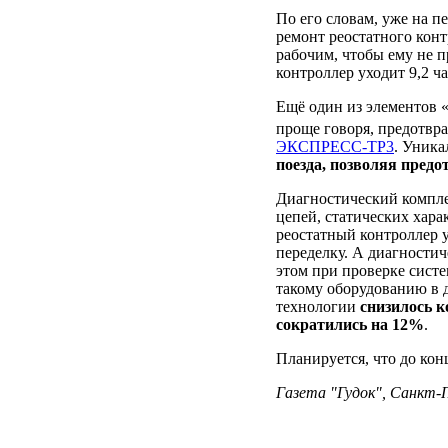
По его словам, уже на п
ремонт реостатного конт
рабочим, чтобы ему не п
контроллер уходит 9,2 ч
Ещё один из элементов 
проще говоря, предотвр
ЭКСПРЕСС-ТР3
. Уника
поезда, позволяя пред
Диагностический компле
цепей, статических хара
реостатный контроллер у
переделку. А диагности
этом при проверке систе
такому оборудованию в д
технологии
снизилось 
сократились на 12%
.
Планируется, что до кон
Газета "Гудок", Санкт-Пе