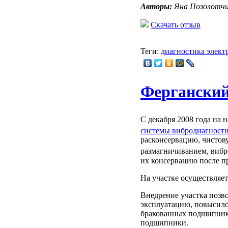
Авторы:
Яна Позолотчико
Скачать отзыв
Теги:
диагностика элект
Фергански
С декабря 2008 года на
системы вибродиагнос
расконсервацию, чистов
размагничиванием, виб
их консервацию после п
На участке осуществляе
Внедрение участка позв
эксплуатацию, повысило
бракованных подшипнико
подшипники.