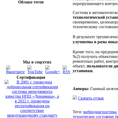
Облако тегов
неразрушающего контрол
Система в автоматическ
технологической устан
своевременно, целенапр
техническому состоянию
В результате трехмесяч
улучшены в разы показ
Кроме того, на предпри
№2) получать объективн
ремонтных работ, контр
Мы в соцсетях
объект,
пользователи ди
установки
.
Сертификация
Авторы:
Главный инжене
Скачать отзыв
Теги:
вибродиагностика
техническое состояние
б