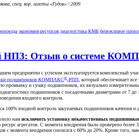
ва, спец. кор. газеты «Гудок» / 2009
ропоезда
экономия ресурсов
диагностика КМБ
бережливое произ
й НПЗ: Отзыв о системе КО
 нашем предприятии с успехом эксплуатируется комплексный уча
®
тики подшипников КОМПАКС
-РПП
, который обеспечивает все
ую промывку и сушку подшипников, их визуально измерительны
родиагностику подшипников с посадочными диаметрами от 7 д
роведения входного контроля.
тся 100% входной контроль закупаемых подшипников качения и д
олило нам
исключить установку некачественных подшипников
 ресурс агрегатов. С момента внедрения было проверено более
в с момента внедрения снизился с 60% до 20%. Кроме того, зав