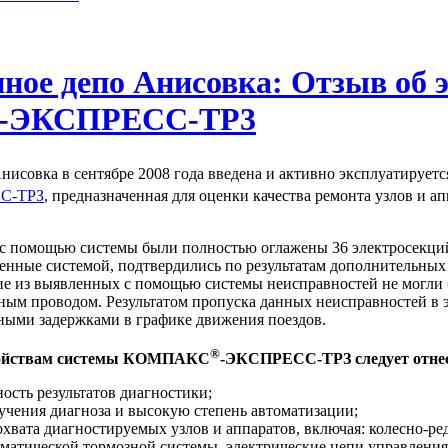
ное депо Анисовка: Отзыв об 
ЭКСПРЕСС-ТР3
нисовка в сентябре 2008 года введена и активно эксплуатирует
С-ТРЗ
, предназначенная для оценки качества ремонта узлов и ап
 с помощью системы были полностью оглажены 36 электросекций
енные системой, подтвердились по результатам дополнительных 
ие из выявленных с помощью системы неисправностей не могли
ным проводом. Результатом пропуска данных неисправностей в э
ьными задержками в графике движения поездов.
®
войствам системы КОМПАКС
-ЭКСПРЕСС-ТРЗ следует отне
ость результатов диагностики;
учения диагноза и высокую степень автоматизации;
хвата диагностируемых узлов и аппаратов, включая: колесно-р
матической тормозной системы, электрические цепи управления