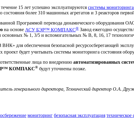
ечение 15 лет успешно эксплуатируются
системы мониторинг
 состояния более 310 машинных агрегатов и 3 реакторов первой
асованной Программой перевода динамического оборудования 
®
ию
на основе
АСУ БЭР™ КОМПАКС
Завод ежегодно осущест
основных № 1, 3/5 и вспомогательных № В, 8, 16, 17 технологи
ВНК» для обеспечения безопасной ресурсосберегающей эксплуа
ях проект будет учитывать системы мониторинга состояния о
 ответственные лица по внедрению
автоматизированных систе
®
 БЭР™ КОМПАКС
будут уточнены позже.
тель генерального директора, Технический директор О.А. Друж
сосбережение
мониторинг
безопасная эксплуатация
техническое 