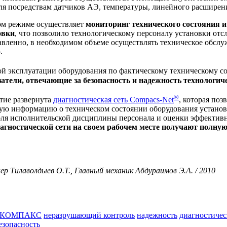
я посредствам датчиков АЭ, температуры, линейного расширени
ом режиме осуществляет
мониторинг технического состояния и
овки
, что позволило технологическому персоналу установки отс
авленно, в необходимом объеме осуществлять техническое обслу
.
ной эксплуатации оборудования по фактическому техническом
атели, отвечающие за безопасность и надежность технологич
®
ятие развернута
диагностическая сеть Compacs-Net
, которая по
ую информацию о техническом состоянии оборудования установ
оля исполнительской дисциплины персонала и оценки эффективн
агностической сети на своем рабочем месте получают полную
р Тилаволдыев О.Т., Главный механик Абдураимов Э.А. / 2010
КОМПАКС
неразрушающий контроль
надежность
диагностичес
езопасность