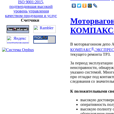
Моторвагон
Счетчики
КОМПАКС-
В моторвагонном депо А
®
КОМПАКС
-ЭКСПРЕС
текущего ремонта ТРЗ.
За период эксплуатации
неисправности, обнаруж
указано системой. Мног
при отладке под контакт
следования со значител
К положительными с
высокую достоверн
оперативность пол
высокую полноту о
оборудование пнев