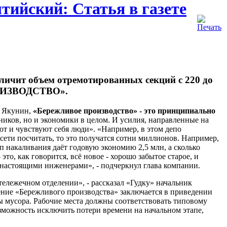
тийский: Статья в газете
личит объем отремотированных секций с 220 до
РОИЗВОДСТВО».
р Якунин,
«Бережливое производство» - это принципиально
ников, но и экономики в целом. И усилия, направленные на
ют и чувствуют себя люди». «Например, в этом депо
й сети посчитать, то это получатся сотни миллионов. Например,
п накаливания даёт годовую экономию 2,5 млн, а сколько
это, как говорится, всё новое - хорошо забытое старое, и
и настоящими инженерами», - подчеркнул глава компании.
тележечном отделении», - рассказал «Гудку» начальник
ние «Бережливого производства» заключается в приведении
ны мусора. Рабочие места должны соответствовать типовому
возможность исключить потери времени на начальном этапе,