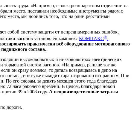
ельность труда. «Например, в электроаппаратном отделении на
прибрали место, поставили необходимые инструменты рядом с
го места, мы добились того, что на один реостатный
ляет собой систему защиты от непреднамеренных ошибок,
®
гностики вагонов установлен комплекс
КОМПАКС
-
ностировать практически всё оборудование моторвагонного
 подвижного состава
.
 изоляции высоковольтных и низковольтных электрических
 и тормозной систем вагонов. «Например, раньше тот же
если он сразу ломался, то деталь возвращалась в депо на
го состава, и он уже выходит гарантированно исправным. При
 По его словам, за девять месяцев этого года благодаря
но 72 часа рабочего времени.
В целом, благодаря новой
ев против 39 в 2008 году.
А непроизводственные затраты
епо дороги.