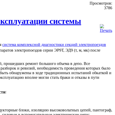
Просмотров:
3786
эксплуатации системы
ся
система комплексной диагностики секций электропоездов
паратов электропоездов серии ЭР9Т, ЭД9 (т, м, мк) после
, прошедших ремонт большого объема в депо. Все
разборок и ревизий, необходимость проведения которых было
 быть обнаружены в ходе традиционных испытаний обкаткой и
ксплуатацию вполне могли стать браки и отказы в пути
сти
:
едукторные блоки, изоляцию высоковольтных цепей, пантограф,
. силовые и вспомогательные электрические цепи;