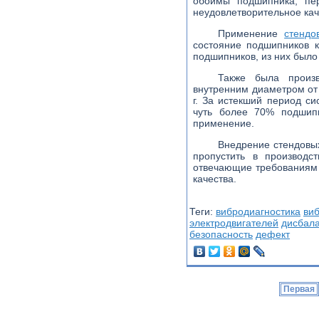
обоймы подшипника, пер
неудовлетворительное каче
Применение
стенд
состояние подшипников к
подшипников, из них было 
Также была произв
внутренним диаметром о
г. За истекший период с
чуть более 70% подшип
применение.
Внедрение стендовы
пропустить в производс
отвечающие требованиям 
качества.
Теги:
вибродиагностика
ви
электродвигателей
дисбал
безопасность
дефект
Первая