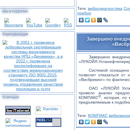
Теги:
вибродиагностика
Co
Мы в соцсетях
прибор
Сертификация
Завершено внедр
«Висбр
Завершено внедрен
«ЛУКОЙЛ-Ухтанефтеперер
Системой оснащено
позволит отказаться от
«Висбрекинг» по фактичес
ОАО «ЛУКОЙЛ Ухтан
провело анализ предло
®
Счетчики
КОМПАКС
, которая, по
предъявляемым к подобн
Теги:
КОМПАКС
вибромони