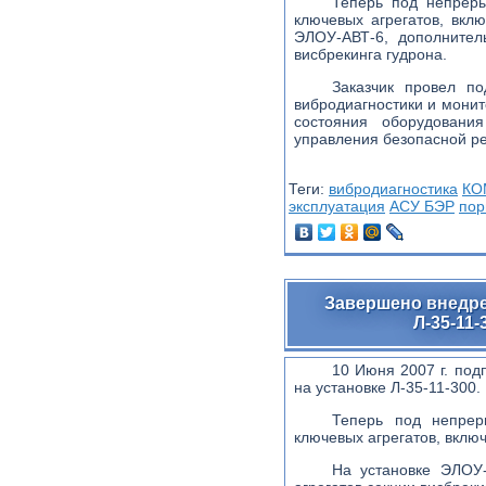
Теперь под непреры
ключевых агрегатов, вклю
ЭЛОУ-АВТ-6, дополнител
висбрекинга гудрона.
Заказчик провел п
вибродиагностики и мони
состояния оборудован
управления безопасной р
Теги:
вибродиагностика
КО
эксплуатация
АСУ БЭР
пор
Завершено внедр
Л-35-11
10 Июня 2007 г. по
на установке Л-35-11-300.
Теперь под непре
ключевых агрегатов, включ
На установке ЭЛОУ