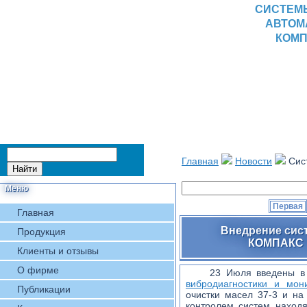
СИСТЕМ
АВТОМ
КОМП
Главная
Новости
Сис
Меню
Первая
Главная
Внедрение сис
Продукция
КОМПАКС н
Клиенты и отзывы
О фирме
23 Июля введены в
вибродиагностики и мо
Публикации
очистки масел 37-3 и н
контролем систем наход