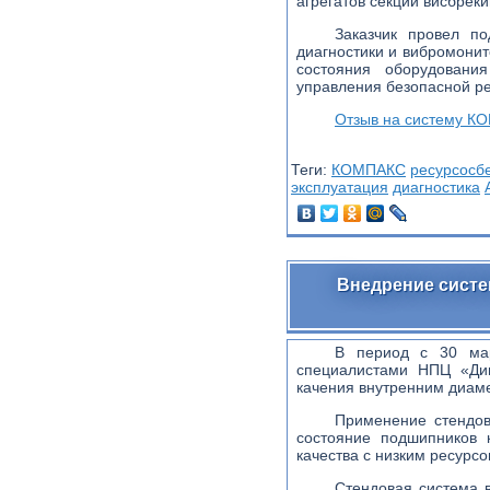
агрегатов секции висбреки
Заказчик провел п
диагностики и вибромони
состояния оборудован
управления безопасной р
Отзыв на систему К
Теги:
КОМПАКС
ресурсосб
эксплуатация
диагностика
Внедрение сист
В период с 30 ма
специалистами НПЦ «Дин
качения внутренним диам
Применение стендо
состояние подшипников 
качества с низким ресурсо
Стендовая система 