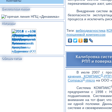
Контакты
перекачивающих азот, ше
Бесплатная линия
Внедрение систем 
безопасности эксплуата
процесса и исключить рис
Награды
Теги:
вибродиагностика
КО
поршневой компрессор
Калибровка сист
Облако тегов
РПП и поверка
В июле 2007 г. пр
®
качения КОМПАКС
-РПП
®
Compacs
-micro
на ООО «
Система КОМПАКС
предприятии с 1998 г.
подшипников. Системам
внимание на тот факт, чт
ни одной поломки. Данн
системе и своевременном